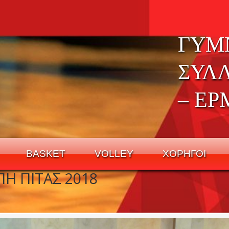
ΓΥΜ
ΣΥΛ
– ΕΡ
BASKET
VOLLEY
ΧΟΡΗΓΟΙ
Η ΠΙΤΑΣ 2018