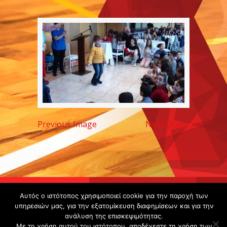
Previous Image
Next Image
Copyright ©
Αυτός ο ιστότοπος χρησιμοποιεί cookie για την παροχή των
2020 -
υπηρεσιών μας, για την εξατομίκευση διαφημίσεων και για την
ανάλυση της επισκεψιμότητας.
Gsperamatosermis.gr
Με τη χρήση αυτού του ιστότοπου, αποδέχεστε τη χρήση των