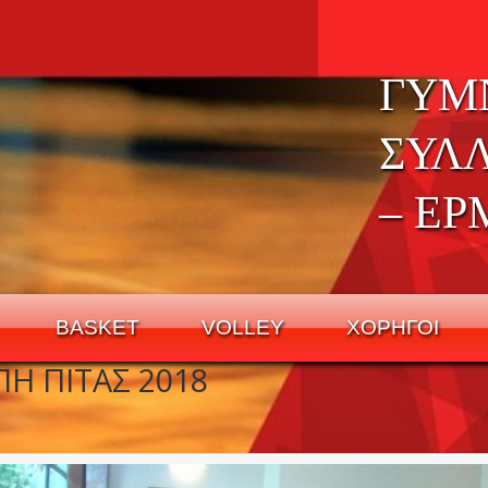
ΓΥΜ
ΣΥΛ
– ΕΡ
BASKET
VOLLEY
ΧΟΡΗΓΟΙ
Η ΠΙΤΑΣ 2018