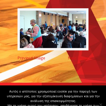
Previous Image
Next Image
Copyright ©
Αυτός ο ιστότοπος χρησιμοποιεί cookie για την παροχή των
2020 -
υπηρεσιών μας, για την εξατομίκευση διαφημίσεων και για την
ανάλυση της επισκεψιμότητας.
Gsperamatosermis.gr
Με τη χρήση αυτού του ιστότοπου, αποδέχεστε τη χρήση των