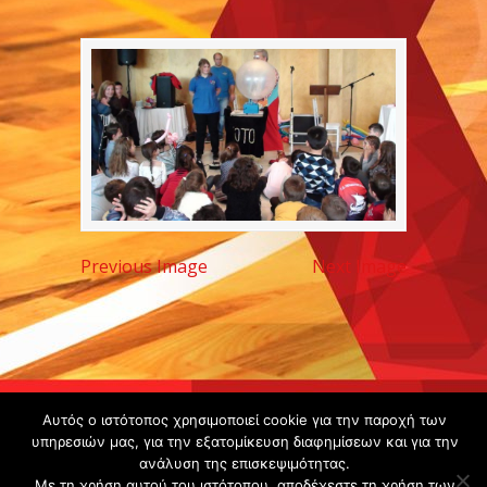
Previous Image
Next Image
Copyright ©
Αυτός ο ιστότοπος χρησιμοποιεί cookie για την παροχή των
2020 -
υπηρεσιών μας, για την εξατομίκευση διαφημίσεων και για την
ανάλυση της επισκεψιμότητας.
Gsperamatosermis.gr
Με τη χρήση αυτού του ιστότοπου, αποδέχεστε τη χρήση των