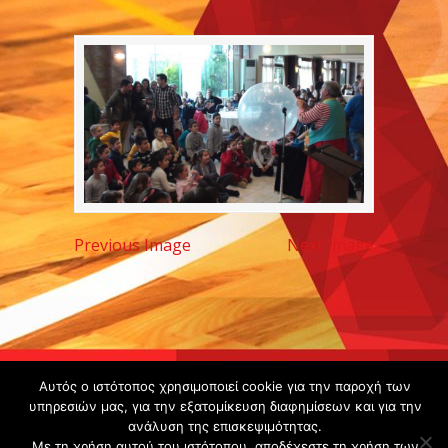
Previous Image
Next Image
Copyright ©
Αυτός ο ιστότοπος χρησιμοποιεί cookie για την παροχή των
2020 -
υπηρεσιών μας, για την εξατομίκευση διαφημίσεων και για την
ανάλυση της επισκεψιμότητας.
Gsperamatosermis.gr
Με τη χρήση αυτού του ιστότοπου, αποδέχεστε τη χρήση των