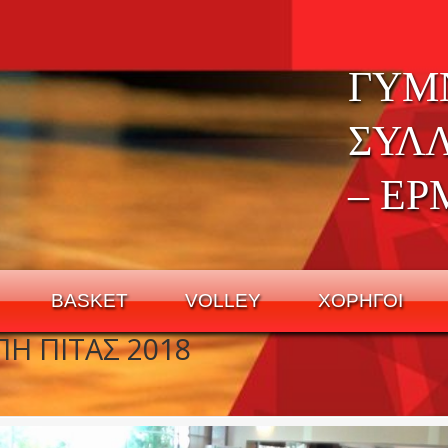
ΓΥΜ
ΣΥΛ
– ΕΡ
BASKET
VOLLEY
ΧΟΡΗΓΟΙ
Η ΠΙΤΑΣ 2018