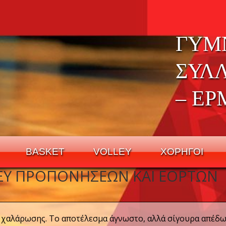
ΓΥΜ
ΣΥΛ
– ΕΡ
BASKET
VOLLEY
ΧΟΡΗΓΟΙ
ΑΞΎ ΠΡΟΠΟΝΉΣΕΩΝ ΚΑΙ ΕΟΡΤΏΝ
 χαλάρωσης. Το αποτέλεσμα άγνωστο, αλλά σίγουρα απέδω