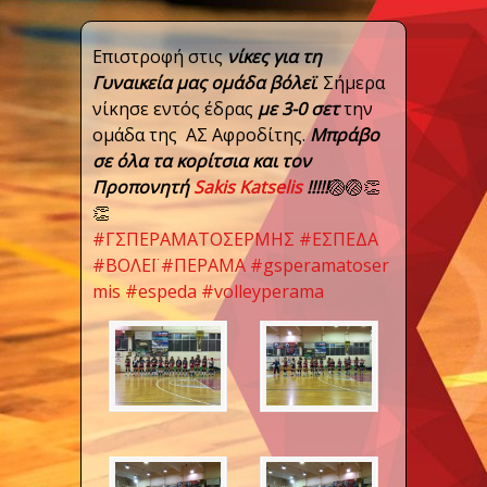
Επιστροφή στις
νίκες για τη
Γυναικεία μας ομάδα βόλεϊ
. Σήμερα
νίκησε εντός έδρας
με 3-0 σετ
την
ομάδα της ΑΣ Αφροδίτης.
Μπράβο
σε όλα τα κορίτσια και τον
Προπονητή
Sakis Katselis
!!!!!
🏐
🏐
👏
👏
#
ΓΣΠΕΡΑΜΑΤΟΣΕΡΜΗΣ
#
ΕΣΠΕΔΑ
#
ΒΟΛΕΪ
#
ΠΕΡΑΜΑ
#
gsperamatoser
mis
#
espeda
#
volleyperama