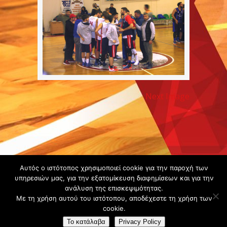
Next Image
Copyright ©
Αυτός ο ιστότοπος χρησιμοποιεί cookie για την παροχή των
2020 -
υπηρεσιών μας, για την εξατομίκευση διαφημίσεων και για την
ανάλυση της επισκεψιμότητας.
Gsperamatosermis.gr
Με τη χρήση αυτού του ιστότοπου, αποδέχεστε τη χρήση των
All rights
cookie.
reserved. -
Όροι
Το κατάλαβα
Privacy Policy