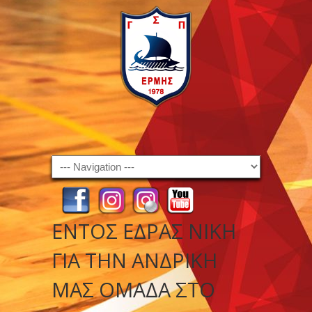
Navigation
ΕΝΤΌΣ ΈΔΡΑΣ ΝΊΚΗ
ΓΙΑ ΤΗΝ ΑΝΔΡΙΚΉ
ΜΑΣ ΟΜΆΔΑ ΣΤΟ