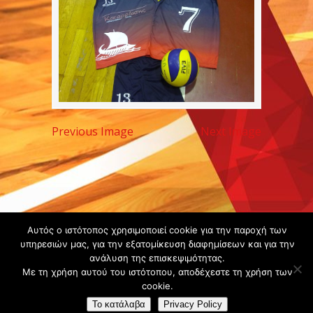
Previous Image
Next Image
Copyright ©
Αυτός ο ιστότοπος χρησιμοποιεί cookie για την παροχή των
2020 -
υπηρεσιών μας, για την εξατομίκευση διαφημίσεων και για την
ανάλυση της επισκεψιμότητας.
Gsperamatosermis.gr
Με τη χρήση αυτού του ιστότοπου, αποδέχεστε τη χρήση των
All rights
cookie.
reserved. -
Όροι
Το κατάλαβα
Privacy Policy
Χρήσης