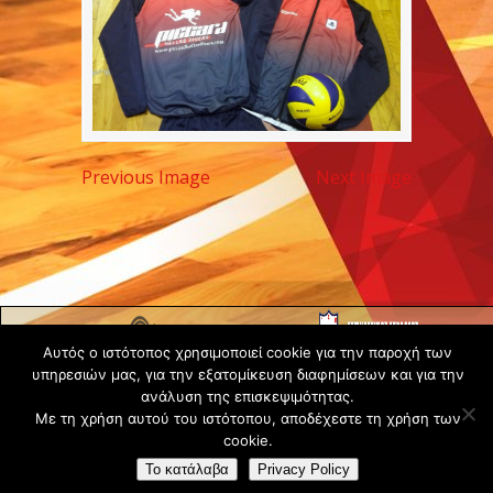
Previous Image
Next Image
Copyright ©
Αυτός ο ιστότοπος χρησιμοποιεί cookie για την παροχή των
2020 -
υπηρεσιών μας, για την εξατομίκευση διαφημίσεων και για την
Gsperamatosermis.gr
ανάλυση της επισκεψιμότητας.
All rights
Με τη χρήση αυτού του ιστότοπου, αποδέχεστε τη χρήση των
reserved. -
Όροι
cookie.
Χρήσης
Το κατάλαβα
Privacy Policy