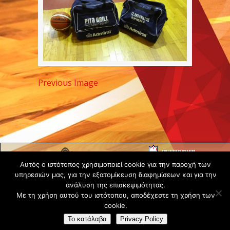
Previous Image
Copyright ©
Αυτός ο ιστότοπος χρησιμοποιεί cookie για την παροχή των
2020 -
υπηρεσιών μας, για την εξατομίκευση διαφημίσεων και για την
Gsperamatosermis.gr
ανάλυση της επισκεψιμότητας.
All rights
Με τη χρήση αυτού του ιστότοπου, αποδέχεστε τη χρήση των
reserved. -
Όροι
cookie.
Χρήσης
Το κατάλαβα
Privacy Policy