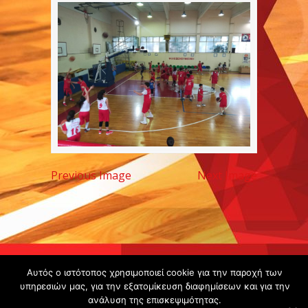
Previous Image
Next Image
Copyright ©
Αυτός ο ιστότοπος χρησιμοποιεί cookie για την παροχή των
υπηρεσιών μας, για την εξατομίκευση διαφημίσεων και για την
2020 -
ανάλυση της επισκεψιμότητας.
Gsperamatosermis.gr