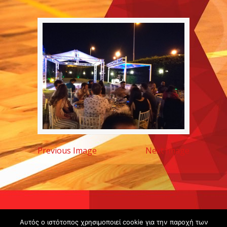
Previous Image
Next Image
Copyright ©
Αυτός ο ιστότοπος χρησιμοποιεί cookie για την παροχή των