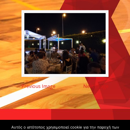
Previous Image
Next Image
Copyright ©
Αυτός ο ιστότοπος χρησιμοποιεί cookie για την παροχή των