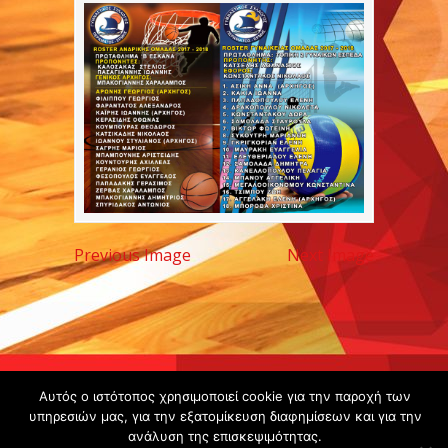
Previous Image
Next Image
Copyright ©
Αυτός ο ιστότοπος χρησιμοποιεί cookie για την παροχή των
υπηρεσιών μας, για την εξατομίκευση διαφημίσεων και για την
2020 -
ανάλυση της επισκεψιμότητας.
Gsperamatosermis.gr