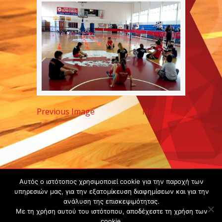
Previous Image
Next Image
Copyright ©
Αυτός ο ιστότοπος χρησιμοποιεί cookie για την παροχή των
υπηρεσιών μας, για την εξατομίκευση διαφημίσεων και για την
2020 -
ανάλυση της επισκεψιμότητας.
Gsperamatosermis.gr
Με τη χρήση αυτού του ιστότοπου, αποδέχεστε τη χρήση των
All rights
cookie.