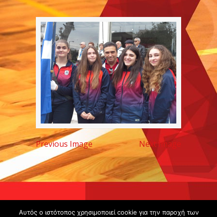
Previous Image
Next Image
Copyright ©
Αυτός ο ιστότοπος χρησιμοποιεί cookie για την παροχή των