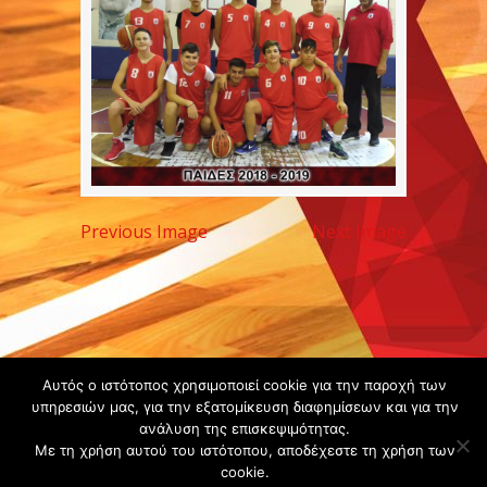
Previous Image
Next Image
Copyright ©
Αυτός ο ιστότοπος χρησιμοποιεί cookie για την παροχή των
υπηρεσιών μας, για την εξατομίκευση διαφημίσεων και για την
2020 -
ανάλυση της επισκεψιμότητας.
Gsperamatosermis.gr
Με τη χρήση αυτού του ιστότοπου, αποδέχεστε τη χρήση των
All rights
cookie.