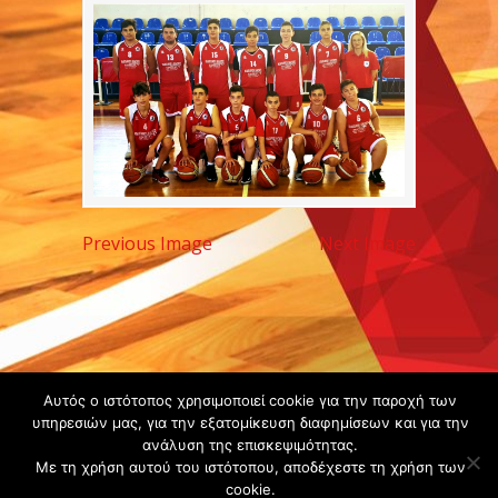
Previous Image
Next Image
Copyright ©
Αυτός ο ιστότοπος χρησιμοποιεί cookie για την παροχή των
υπηρεσιών μας, για την εξατομίκευση διαφημίσεων και για την
2020 -
ανάλυση της επισκεψιμότητας.
Gsperamatosermis.gr
Με τη χρήση αυτού του ιστότοπου, αποδέχεστε τη χρήση των
All rights
cookie.