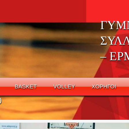
ΓΥΜ
ΣΥΛ
– ΕΡ
BASKET
VOLLEY
ΧΟΡΗΓΟΙ
0