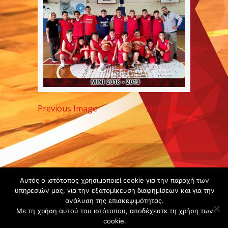
Previous Image
Next Image
Copyright ©
Αυτός ο ιστότοπος χρησιμοποιεί cookie για την παροχή των
υπηρεσιών μας, για την εξατομίκευση διαφημίσεων και για την
2020 -
ανάλυση της επισκεψιμότητας.
Gsperamatosermis.gr
Με τη χρήση αυτού του ιστότοπου, αποδέχεστε τη χρήση των
All rights
cookie.