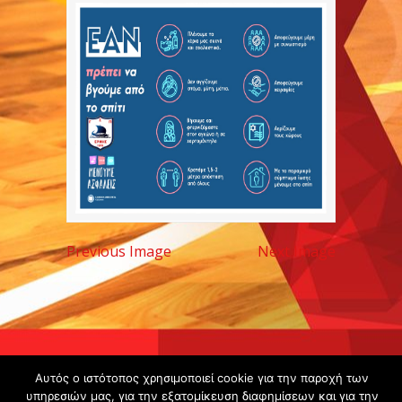
Previous Image
Next Image
Copyright ©
Αυτός ο ιστότοπος χρησιμοποιεί cookie για την παροχή των
2020 -
υπηρεσιών μας, για την εξατομίκευση διαφημίσεων και για την