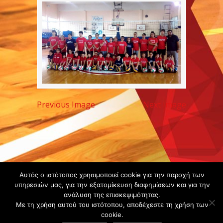
Previous Image
Next Image
Copyright ©
Αυτός ο ιστότοπος χρησιμοποιεί cookie για την παροχή των
υπηρεσιών μας, για την εξατομίκευση διαφημίσεων και για την
2020 -
ανάλυση της επισκεψιμότητας.
Gsperamatosermis.gr
Με τη χρήση αυτού του ιστότοπου, αποδέχεστε τη χρήση των
All rights
cookie.
reserved. -
Όροι