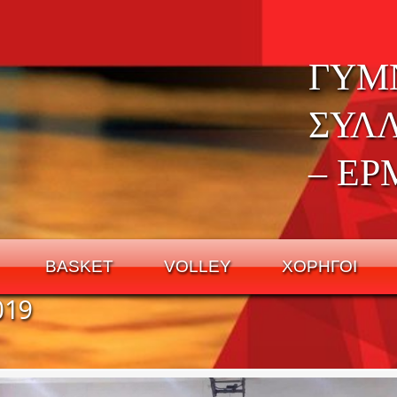
ΓΥΜ
ΣΥΛ
– ΕΡ
BASKET
VOLLEY
ΧΟΡΗΓΟΙ
019