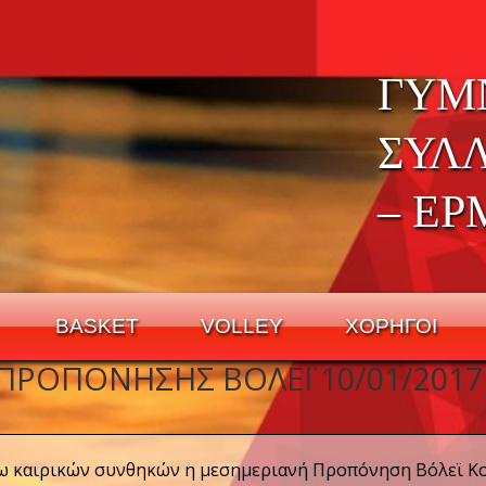
ΓΥΜ
ΣΥΛ
– ΕΡ
BASKET
VOLLEY
ΧΟΡΗΓΟΙ
ΠΡΟΠΌΝΗΣΗΣ ΒΌΛΕΪ 10/01/2017
όγω καιρικών συνθηκών η μεσημεριανή Προπόνηση Βόλεϊ 