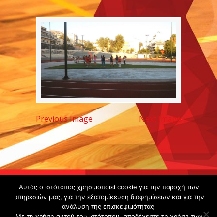
Previous Image
Next Image
Copyright ©
Αυτός ο ιστότοπος χρησιμοποιεί cookie για την παροχή των
2020 -
υπηρεσιών μας, για την εξατομίκευση διαφημίσεων και για την
ανάλυση της επισκεψιμότητας.
Gsperamatosermis.gr
Με τη χρήση αυτού του ιστότοπου, αποδέχεστε τη χρήση των