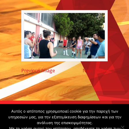
Previous Image
Next Image
Copyright ©
Αυτός ο ιστότοπος χρησιμοποιεί cookie για την παροχή των
2020 -
υπηρεσιών μας, για την εξατομίκευση διαφημίσεων και για την
ανάλυση της επισκεψιμότητας.
Gsperamatosermis.gr
Με τη χρήση αυτού του ιστότοπου, αποδέχεστε τη χρήση των