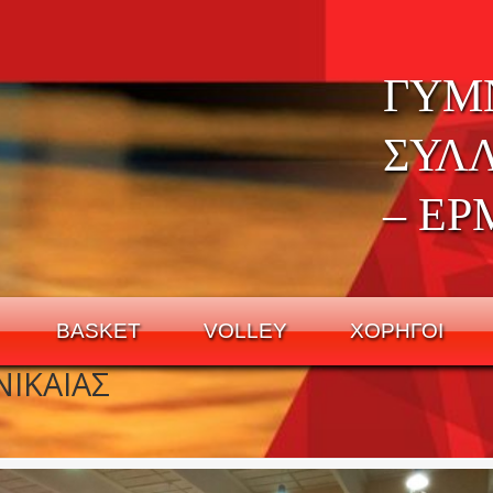
ΓΥΜ
ΣΥΛ
– ΕΡ
BASKET
VOLLEY
ΧΟΡΗΓΟΙ
ΙΚΑΙΑΣ