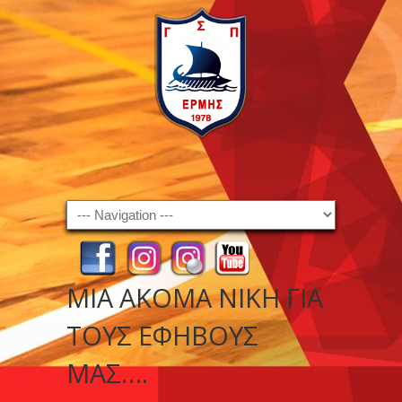
Navigation
ΜΙΑ ΑΚΌΜΑ ΝΊΚΗ ΓΙΑ
ΤΟΥΣ ΕΦΉΒΟΥΣ
ΜΑΣ….