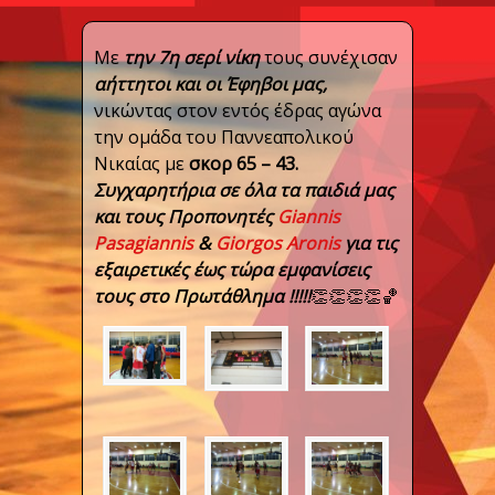
Με
την 7η σερί νίκη
τους συνέχισαν
αήττητοι και οι Έφηβοι μας,
νικώντας στον εντός έδρας αγώνα
την ομάδα του Παννεαπολικού
Νικαίας με
σκορ 65 – 43.
Συγχαρητήρια σε όλα τα παιδιά μας
και τους Προπονητές
Giannis
Pasagiannis
&
Giorgos Aronis
για τις
εξαιρετικές έως τώρα εμφανίσεις
τους στο Πρωτάθλημα !!!!!
👏
👏
👏
👏
🏀